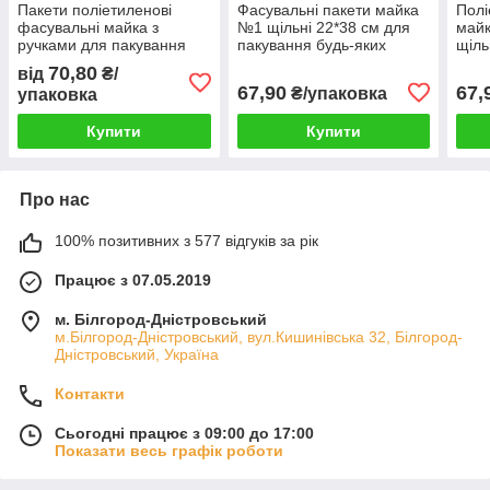
Пакети поліетиленові
Фасувальні пакети майка
Полі
фасувальні майка з
№1 щільні 22*38 см для
май
ручками для пакування
пакування будь-яких
щіль
товарів №2 24*43 см 200
товарів
паку
70,80
від
₴/
шт
това
67,90
67,
₴/упаковка
упаковка
Купити
Купити
Про нас
100% позитивних з 577 відгуків за рік
Працює з 07.05.2019
м. Білгород-Дністровський
м.Білгород-Дністровський, вул.Кишинівська 32, Білгород-
Дністровський, Україна
Контакти
Сьогодні працює з 09:00 до 17:00
Показати весь графік роботи