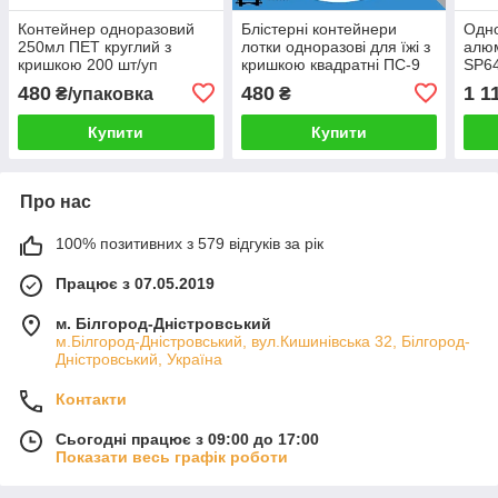
Контейнер одноразовий
Блістерні контейнери
Одно
250мл ПЕТ круглий з
лотки одноразові для їжі з
алюм
кришкою 200 шт/уп
кришкою квадратні ПС-9
SP64
100 шт 100 шт
218×
480
480
1 1
₴/упаковка
₴
Купити
Купити
Про нас
100% позитивних з 579 відгуків за рік
Працює з 07.05.2019
м. Білгород-Дністровський
м.Білгород-Дністровський, вул.Кишинівська 32, Білгород-
Дністровський, Україна
Контакти
Сьогодні працює з 09:00 до 17:00
Показати весь графік роботи