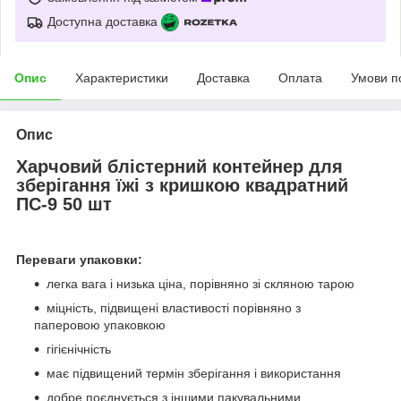
Доступна доставка
Опис
Характеристики
Доставка
Оплата
Умови п
Опис
Харчовий блістерний контейнер для
зберігання їжі з кришкою квадратний
ПС-9 50 шт
Переваги упаковки:
легка вага і низька ціна, порівняно зі скляною тарою
міцність, підвищені властивості порівняно з
паперовою упаковкою
гігієнічність
має підвищений термін зберігання і використання
добре поєднується з іншими пакувальними