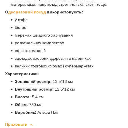
матеріалами, наприклад стретч-плівка, скотч тощо.
О
дноразовий посуд
використовують:
у кафе
бістро
мережах швидкого харчування
розважальних комплексах
офісах компаній
закладах охорони здоров'я та на ринках
великих торгових фірмах і супермаркетах
Характеристики:
Зовнішній розмір:
13,5*13 см
Внутрішній розмір:
12,5*12 см
Висота:
5,4 см
Об'єм:
750 мл
Виробник:
Альфа Пак
Приховати