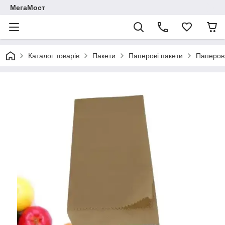
МегаМост
Каталог товарів
Пакети
Паперові пакети
Паперови