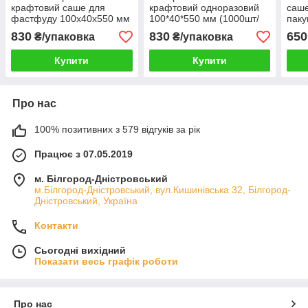
крафтовий саше для
крафтовий одноразовий
саше
фастфуду 100х40х550 мм
100*40*550 мм (1000шт/
паку
(1000шт/упаковка)
упаковка), пакети з крафт
140
830
830
650
₴/упаковка
₴/упаковка
паперу
Купити
Купити
Про нас
100% позитивних з 579 відгуків за рік
Працює з 07.05.2019
м. Білгород-Дністровський
м.Білгород-Дністровський, вул.Кишинівська 32, Білгород-
Дністровський, Україна
Контакти
Сьогодні вихідний
Показати весь графік роботи
Про нас