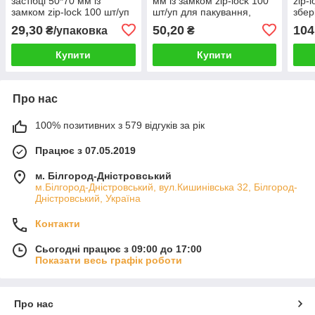
застібці 50*70 мм із
мм із замком zip-lock 100
zip-
замком zip-lock 100 шт/уп
шт/уп для пакування,
збер
для заморозки
зберігання сипучих
дета
29,30
50,20
104
₴/упаковка
₴
матеріалів
шт/у
Купити
Купити
Про нас
100% позитивних з 579 відгуків за рік
Працює з 07.05.2019
м. Білгород-Дністровський
м.Білгород-Дністровський, вул.Кишинівська 32, Білгород-
Дністровський, Україна
Контакти
Сьогодні працює з 09:00 до 17:00
Показати весь графік роботи
Про нас