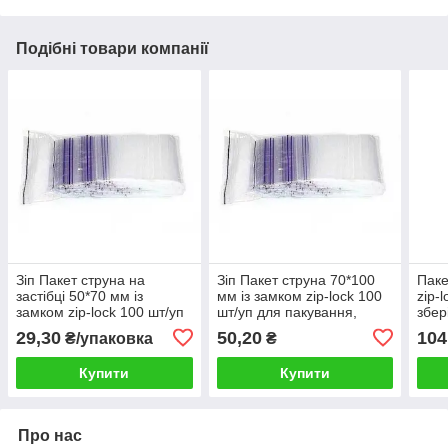
Подібні товари компанії
Зіп Пакет струна на
Зіп Пакет струна 70*100
Паке
застібці 50*70 мм із
мм із замком zip-lock 100
zip-
замком zip-lock 100 шт/уп
шт/уп для пакування,
збер
для заморозки
зберігання сипучих
дета
29,30
50,20
104
₴/упаковка
₴
матеріалів
шт/у
Купити
Купити
Про нас