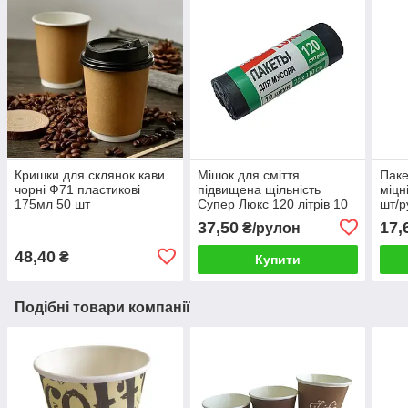
Кришки для склянок кави
Мішок для сміття
Паке
чорні Ф71 пластикові
підвищена щільність
міцн
175мл 50 шт
Супер Люкс 120 літрів 10
шт/р
шт./паковання
37,50
17,
₴/рулон
48,40
₴
Купити
Подібні товари компанії