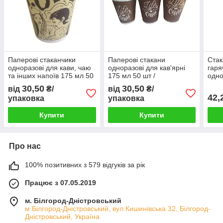
Паперові стаканчики
Паперові стакани
Стак
одноразові для кави, чаю
одноразові для кав'ярні
гаря
та інших напоїв 175 мл 50
175 мл 50 шт /
одно
шт
одноразовий посуд
мл 5
30,50
30,50
від
₴/
від
₴/
посу
42,
упаковка
упаковка
Купити
Купити
Про нас
100% позитивних з 579 відгуків за рік
Працює з 07.05.2019
м. Білгород-Дністровський
м.Білгород-Дністровський, вул.Кишинівська 32, Білгород-
Дністровський, Україна