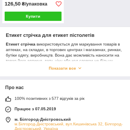
126,50
₴/упаковка
Купити
Етикет стрічка для етикет пістолетів
Етикет стрічка
використовується для маркування товарів в
аптеках, на складах, в торгових центрах і магазинах, ринках,
бутіки одягу, виробництв. Вона дає можливість наносити на
товар його артикул, дату, ціну або код словом не більшу
інформацію.
Показати все
Це дуже сильно полегшує ведення обліку товарів, занесення
в єдину базу даних, показує додаткову інформацію, яка
знижує час очікування покупця відповіді від менеджера на
Про нас
питання, дає покупцеві наочну інформацію про дату
виробництва, термін придатності і нарешті найголовніше -
100% позитивних з 577 відгуків за рік
вартість.
Працює з 07.05.2019
м. Білгород-Дністровський
м.Білгород-Дністровський, вул.Кишинівська 32, Білгород-
Дністровський, Україна