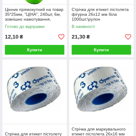
Цінник прямокутний на товар
Стрічка для етикет пістолета
35*25мм, "ЦІНА", 240шт, 6м,
фігурна 26х12 мм біла
зовнішнє намотування,
1000шт.\рулон
зелений
Готово до відправки
В наявності
12,10
21,30
₴
₴
Купити
Купити
Стрічка для маркувального
Стрічка для етикет пістолету
етикет пістолета 26х16 мм